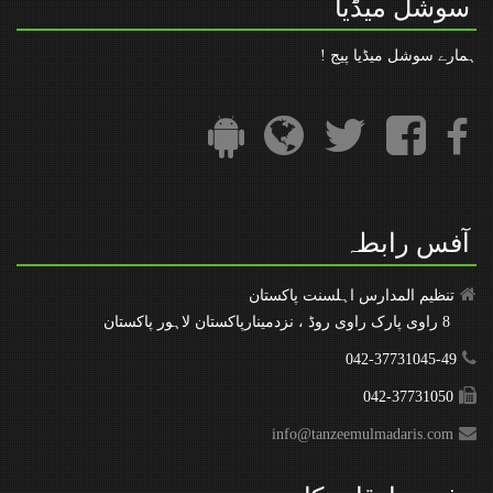
سوشل میڈیا
ہمارے سوشل میڈیا پیج !
آفس رابطہ
تنظیم المدارس اہلسنت پاکستان
8 راوی پارک راوی روڈ ، نزدمینارپاکستان لاہور پاکستان
042-37731045-49
042-37731050
info@tanzeemulmadaris.com