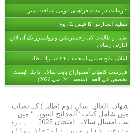
” رعایت در مدت فراھمی قومی شناخت نمبر“
تنظیم المدارس کا فیس بک پیج
طلبہ و طالبات کی رجسٹریشن و رولنمبرز تک آن لائن
ادارتی رسائی
اعلان نتائج ضمنی امتحانات 2026ء برائے طلبہ
فہرست کامیاب اُمیدواران بابت سالانہ داخلہ ٹیسٹ
تخصص فی الفقہ (منعقدہ 24 مئی 2026)۔
ریاست آزاد جموں و کشمیر میں تنظیم المدارس اہل
سنت پاکستان کے زیر اہتمام 11 تا 16 جولائی 2026ء
کو ہونے والے ضمنی امتحانات (برائے
شھادۃ العالیہ سالِ دوم (طلبہ) کے نصاب
طالبات ) تا حکمِ ثانی ملتوی کر دیے گئے
میں شامل کتاب "المدائح النبویۃ " میں
ہیں۔
سے امسال سالانہ امتحان 2025 میں صرف
منتخب اشعار میں سے امتحان ہوگا،
اہم اطلاع : امتحانی رجسٹریشن کا اجراء